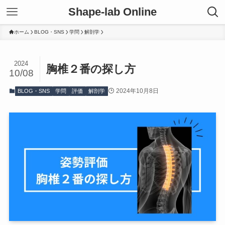
Shape-lab Online
ホーム
BLOG・SNS
学問
解剖学
2024
胸椎２番の探し方
10/08
2024年10月8日
BLOG・SNS
学問
評価
解剖学